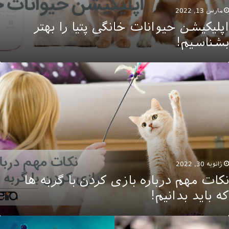
مارس 13, 2022
اپلیکیشن حیوانات خانگی پتیا را بهتر
بشناسیم!
کات
هم
رباره
ازی
ردن
ا
ربه
ا
ه
اید
ژانویه 30, 2022
دانیم!
نکات مهم درباره بازی کردن با گربه ها
که باید بدانیم!
یماری