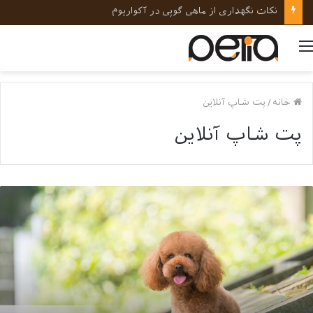
نکات کلیدی در رفتارشناسی و روانشناسی حیوانات خانگی
منو
خانه
/
پت شاپ آنلاین
پت شاپ آنلاین
مه
یز
رباره
گ
ای
ژاد
ودل