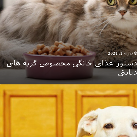
فوریه 1, 2021
دستور غذای خانگی مخصوص گربه های
دیابتی
لاده
د
ک
نه
رای
گ
ا