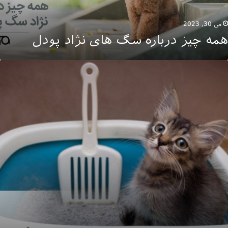
می 30, 2023
همه چیز درباره سگ های نژاد پودل
اهنمای
رید
اک
ربه