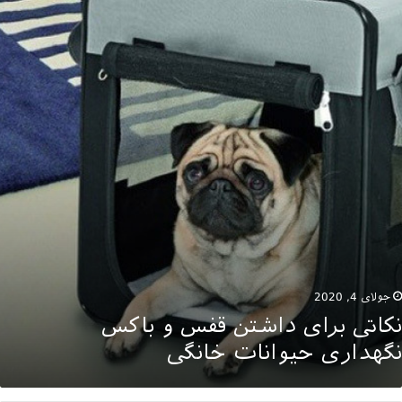
رای
اشتن
فس
اکس
گهداری
یوانات
انگی
جولای 4, 2020
نکاتی برای داشتن قفس و باکس
نگهداری حیوانات خانگی