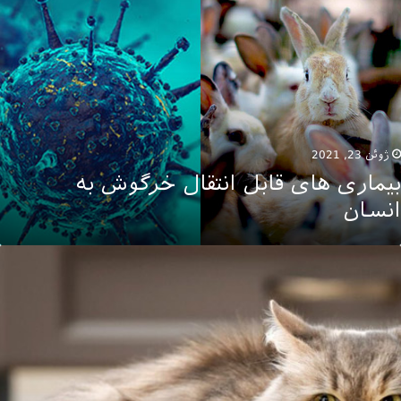
ای
ابل
نتقال
رگوش
ه
نسان
ژوئن 23, 2021
بیماری های قابل انتقال خرگوش به
انسان
ستور
ذای
انگی
خصوص
ربه
ای
یابتی