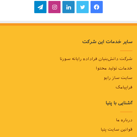
فیسبوک
توییتر
لینکداین
اینستاگرام
تلگرام
سایر خدمات این شرکت
شرکت دانش‌بنیان فراداده رایانه سورنا
خدمات تولید محتوا
سایت ساز رایو
فراپیامک
آشنایی با پتیا
درباره ما
قوانین سایت پتیا