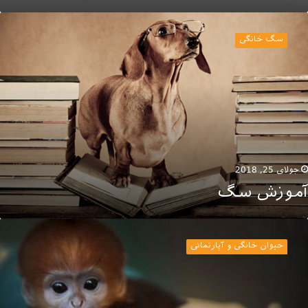
موزش
گ
سگ خانگی
جولای 25, 2018
آموزش سگ
یوانات
انگی
حیوان خانگی و آپارتمانی
جیب