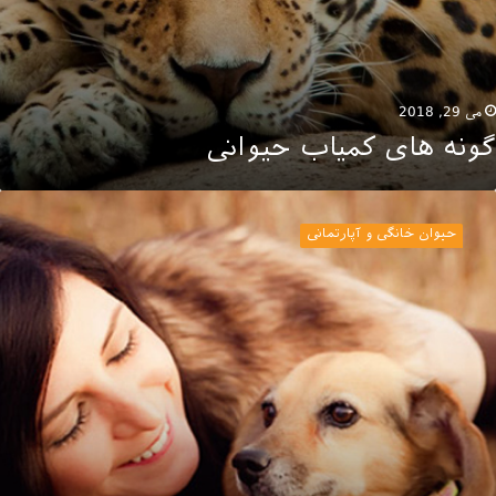
می 29, 2018
گونه های کمیاب حیوانی
قش
یوانات
حیوان خانگی و آپارتمانی
ر
ندگی
نسان