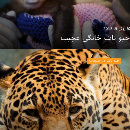
ژوئن 9, 2018
حیوانات خانگی عجیب
ونه
ای
حیوانات در طبیعت
میاب
یوانی