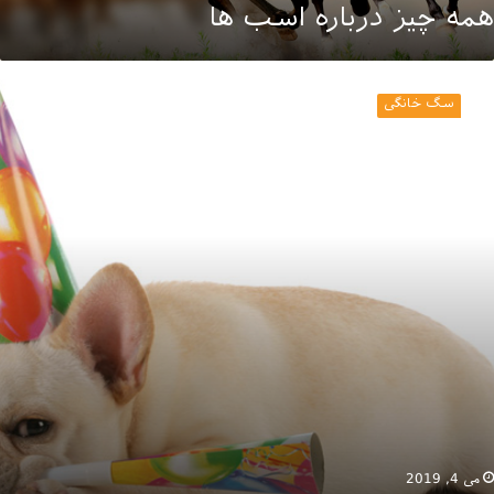
همه چیز درباره اسب ها
یا
ی‌دانید
سگ خانگی
مر
گ
قدر
ست؟
می 4, 2019