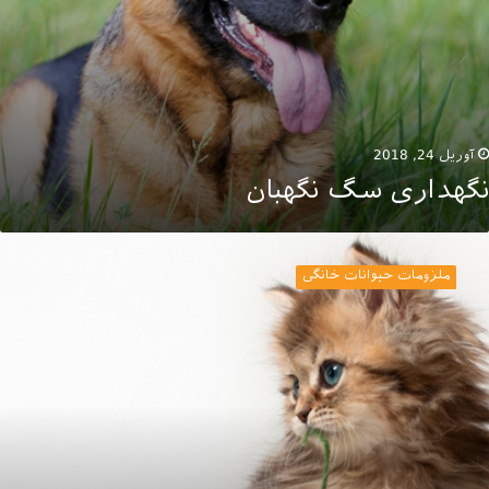
آوریل 24, 2018
نگهداری سگ نگهبان
سباب
ازی
ملزومات حیوانات خانگی
یوان
انگی