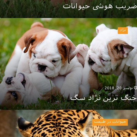
ضریب هوشی حیوانات
نگ
رین
نژاد
ژاد
گ
نوامبر 20, 2018
خنگ ترین نژاد سگ
ونه
ای
حیوانات در طبیعت
میاب
یوانی