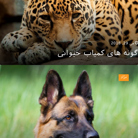
می 29, 2018
گونه های کمیاب حیوانی
گهداری
گ
نژاد
گهبان