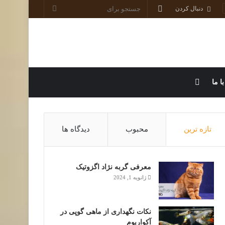
ورود
جستجو
دنبال کردن
برای
سایدبار
ا ما
تازه ترین
محبوب
دیدگاه ها
معرفی گربه نژاد اگزوتیک
ژانویه 1, 2024
نکات نگهداری از ماهی گوپی در
آکواریوم