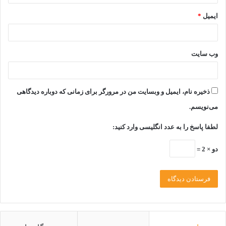
به علت عدم درک صحیح زبان بدن گربه ها و همچنین، آشنایی
ایمیل
*
نداشتن اکثر افراد با روانشناسی گربه ها در اکثر مواقع، اینگونه فکر
می‌شود که این حیوانات خانگی دمدمی مزاج و یا بدخلق هستند.
وب‌ سایت
اما
نگهداری از حیوان خانگی
با درک صداها و حرکاتی که حیوانات
خانگی از خودشان نشان می‌دهند، آسان‌تر خواهد بود.
ذخیره نام، ایمیل و وبسایت من در مرورگر برای زمانی که دوباره دیدگاهی
برای اینکه بتوانید استرس و تنش‌های گربه خودتان را کاهش دهید،
می‌نویسم.
باید به خوبی رفتار او را بررسی کنید و معنی صداهای گربه خودتان را
لطفا پاسخ را به عدد انگلیسی وارد کنید:
بدانید.
دو × 2 =
با اینکه برخی حرکات و صداها ممکن است نشان‌دهنده‌ی وضعیت
ذهنی گربه خانگی شما باشند، نباید هیچکدام از این نشانه‌ها را به
تنهایی تفسیر کنید.
بهترین حالت این است که چندین سیگنال مختلف را در کنار هم
بررسی کنید تا وضعیت گربه خودتان را متوجه شوید.