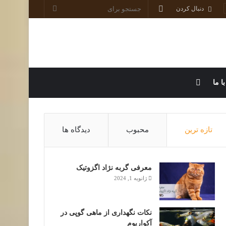
ورود
جستجو
دنبال کردن
برای
سایدبار
ا ما
تازه ترین
محبوب
دیدگاه ها
معرفی گربه نژاد اگزوتیک
ژانویه 1, 2024
نکات نگهداری از ماهی گوپی در
آکواریوم