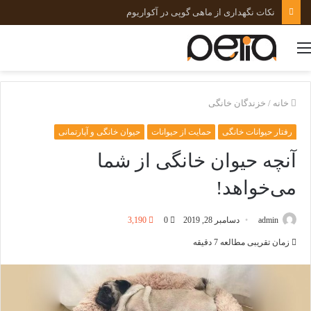
نکات نگهداری از ماهی گوپی در آکواریوم
منو
خانه
/
خزندگان خانگی
رفتار حیوانات خانگی
حمایت از حیوانات
حیوان خانگی و آپارتمانی
آنچه حیوان خانگی از شما
می‌خواهد!
admin
دسامبر 28, 2019
0
3,190
زمان تقریبی مطالعه 7 دقیقه