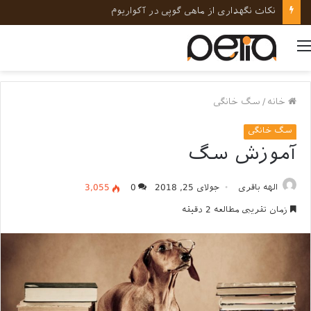
نکات نگهداری از ماهی گوپی در آکواریوم
منو
خانه
/
سگ خانگی
سگ خانگی
آموزش سگ
الهه باقری
جولای 25, 2018
0
3,055
زمان تقریبی مطالعه 2 دقیقه