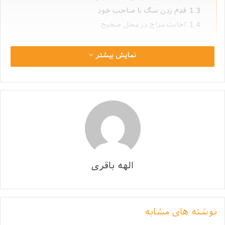
1.3
قدم زدن سگ با صاحب خود
1.4
اجابت مزاج در محل صحیح
نمایش بیشتر
آموزش سگ خانگی
برای آموزش سگ آپارتمانی بهتر است محیطی آرام و به دور
از هیاهو را انتخاب نمایید.
پس از انجام مراحل ابتدایی
تربیت سگ خانگی
او را برای
آموزش در کنار سایر افراد خانواده قرار دهید.
الهه باقری
در حین تربیت سگ خانگی از خوراکی‌های تشویقی و نوازش
استفاده نموده و سگ را متوجه رفتار صحیحی که انجام داده
است نمایید.
نوشته های مشابه
با پیشرفت تکنولوژی و طراحی اپلیکیشن پتیا امکان تهیه غذای