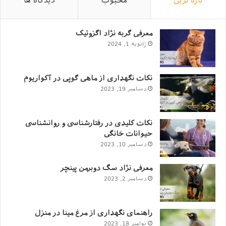
می‌کند.
تازه ترین
محبوب
دیدگاه ها
میوه‌ های مضر برای سگ ها
معرفی گربه نژاد اگزوتیک
انگور: این میوه برای سگ بسیار خطرناک است و حتی
ژانویه 1, 2024
خوردن آن به صورت خشک هم برای سگ ممنوع بوده و
مصرف زیاد آن باعث مرگ حیوان می‌شود.
نکات نگهداری از ماهی گوپی در آکواریوم
آووکادو: این میوه باعث ایجاد مشکلات گوارشی در سگ
دسامبر 19, 2023
ها می‌شود. برای سگ ایجاد مسمومیت می‌کند. خوردن
آووکادو مشکلاتی مثل اسهال و استفراغ در سگ را به
نکات کلیدی در رفتارشناسی و روانشناسی
وجود می‌آورد.
حیوانات خانگی
دسامبر 10, 2023
انواع سبزیجات تازه برای سگ ها
معرفی نژاد سگ دوبرمن پینچر
دسامبر 2, 2023
راهنمای نگهداری از مرغ مینا در منزل
نوامبر 18, 2023