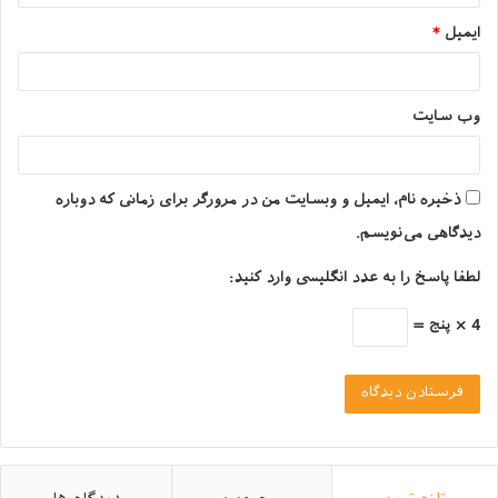
سیب: سیب منبعی از ویتامین A و C است. این میوه
ایمیل
*
سرشار از فیبر است. سیب به عنوان یک میان وعده
مناسب برای سگ های بالغ مورد استفاده قرار می‌گیرد.
قبل از اینکه سیب را به سگ خود بدهید، دانه و هسته
وب‌ سایت
را از آن جدا کنید. خوردن دانه و هسته سیب باعث
ایجاد مشکلات گوارشی برای سگ ها می‌شود. در روزهای
ذخیره نام، ایمیل و وبسایت من در مرورگر برای زمانی که دوباره
تابستان می‌توانید آب سیب را فریز کنید و به عنوان یک
میان وعده در اختیار سگ خود قرار بدهید.
دیدگاهی می‌نویسم.
موز: در واقع مواد قندی برای سگ ها توصیه نمی‌شود.
لطفا پاسخ را به عدد انگلیسی وارد کنید:
به همین علت می‌توان از موز به عنوان غذای اصلی
استفاده کرد که می‌توان دو تا سه روز در هفته به سگتان
4 × پنج =
بدهید. دامپزشکان موز را به عنوان یک وعده غذایی
سالم برای سگ ها توصیه می‌کنند. موز سرشار از
ویتامین ب6 و ویتامین ث است. دارای پتاسیم و همچنین
سرشار از منیزیم و فیبر است. موز سیستم ایمنی سگ
را تقویت می‌کند. همچنین به رشد استخوان‌ها کمک