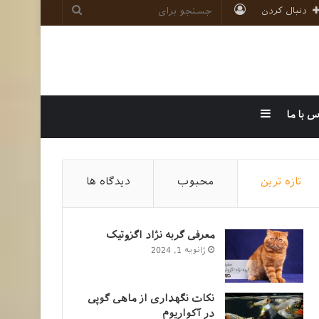
ورود
جستجو
دنبال کردن
برای
سایدبار
س با ما
تازه ترین
محبوب
دیدگاه ها
معرفی گربه نژاد اگزوتیک
ژانویه 1, 2024
نکات نگهداری از ماهی گوپی
در آکواریوم