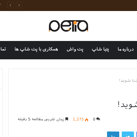
وانات خانگی
درباره ما
پتیا شاپ
پت واش
همکاری با پت شاپ ها
تما
نا شوید!
وید!
0
1,275
زمان تقریبی مطالعه 5 دقیقه
فیسبوک
توییتر
لینکداین