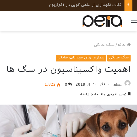
نکات نگهداری از ماهی گوپی در آکواریوم
منو
خانه
/
سگ خانگی
سگ خانگی
بیماری های حیوانات خانگی
اهمیت واکسیناسیون در سگ ها
admin
آگوست 4, 2019
0
1,822
زمان تقریبی مطالعه 6 دقیقه