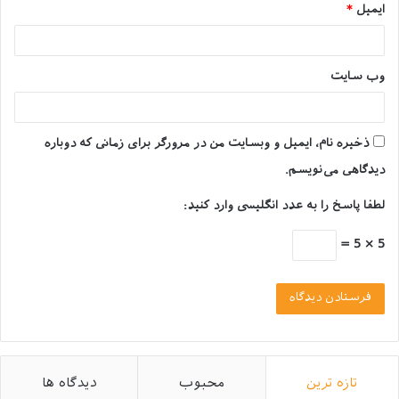
ایمیل
*
در موارد نادر ممکن است در هنگام واکسیناسیون سگ،
حیوان به واکسن آلرژی داشته باشد و واکنش نشان
دهد؛
وب‌ سایت
این واکنش می‌تواند با علائمی مانند رنگ پریدگی و استفراغ
همراه باشد که معمولاً حدود بیست دقیقه پس از
ذخیره نام، ایمیل و وبسایت من در مرورگر برای زمانی که دوباره
واکسیناسیون سگ، در او ظاهر می‌شوند.
دیدگاهی می‌نویسم.
تب، بی حالی و بی اشتهایی از عوارض دیگر
لطفا پاسخ را به عدد انگلیسی وارد کنید:
واکسیناسیون سگ است که خود به خود رفع می‌شود.
5 × 5 =
واکسن هرگز باعث اسهال یا استفراغ نمی‌شود اما در
صورتی که پس از واکسیناسیون سگ خود با این مسئله
برخورد کردید حتما با دامپزشک صحبت کنید زیرا ممکن
است بیماری نهفته قبلی موجب این اتفاق در بدن حیوان
شده باشد که حتما او باید معاینه گردد.
در مواردی که پس واکسیناسیون سگ، با عوارضی چون
تازه ترین
محبوب
دیدگاه ها
درد، تورم، قرمزی، پوسته پوسته شدن و یا ریزش مو در