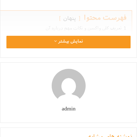
فهرست محتوا
پنهان
1
تعریف کلی واکسن و نکات مهم درباره آن
2
عوارض واکسیناسیون سگ
نمایش بیشتر
3
علل واکسیناسیون سگ
4
تعریف واکسن‌ های چند گانه سگ
4.1
قالب‌ های واكسن های چندگانه طبق جدول واکسینه کردن س
4.2
نام واکسن‌ های چند گانه طبق جدول واکسینه کردن سگ ها
4.3
زمان و جدول واکسینه کردن سگ ها
5
واکسن‌ های ضروری و غیرضروری سگ
5.1
بیماری دیستمپر
5.2
هپاتیت
admin
5.3
ویروس بیماری پاراانفولانزا
5.4
پاروا ویروس
5.5
واکسن هاری