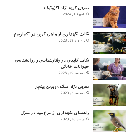
معرفی گربه نژاد اگزوتیک
کردن عالی است. بردر کولی همچنین برای چشم ها و طرز
ژانویه 1, 2024
نگاه کردنش معروف است؛ نگاه خیره و سنگین بوردر کولی
میتواند هر دشمنی را از اطراف دوست و صاحبش براند.
نکات نگهداری از ماهی گوپی در آکواریوم
دسامبر 19, 2023
نکات کلیدی در رفتارشناسی و روانشناسی
حیوانات خانگی
دسامبر 10, 2023
معرفی نژاد سگ دوبرمن پینچر
دسامبر 2, 2023
راهنمای نگهداری از مرغ مینا در منزل
پودل (Poodle)
نوامبر 18, 2023