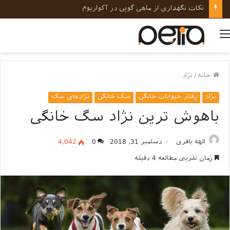
نکات نگهداری از ماهی گوپی در آکواریوم
منو
خانه
/
نژاد
نژاد
رفتار حیوانات خانگی
سگ خانگی
نژادهای سگ
باهوش ترین نژاد سگ خانگی
الهه باقری
دسامبر 31, 2018
0
4,042
زمان تقریبی مطالعه 4 دقیقه