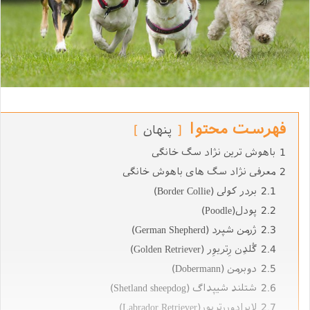
فهرست محتوا
پنهان
1
باهوش ترین نژاد سگ خانگی
2
معرفی نژاد سگ های باهوش خانگی
2.1
بردر كولی (Border Collie)
2.2
پودل(Poodle)
2.3
ژرمن شپرد (German Shepherd)
2.4
گُلدِن رِتریوِر (Golden Retriever)
2.5
دوبرمن (Dobermann)
2.6
شتلند شیپداگ (Shetland sheepdog)
2.7
لابرادوررتریور(Labrador Retriever)