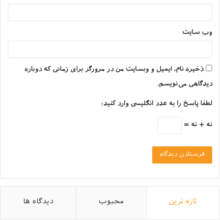
وب‌ سایت
ذخیره نام، ایمیل و وبسایت من در مرورگر برای زمانی که دوباره
دیدگاهی می‌نویسم.
لطفا پاسخ را به عدد انگلیسی وارد کنید:
نه + نه =
بردر كولی (Border Collie)
بردر كولی (Border Collie)
بردر كولی پر انرژی، مهربان و البته باهوش است. یک سگ
کاری که در هدایت گله گوسفند، ورزش کردن، چابکی و
تازه ترین
محبوب
دیدگاه ها
محبت