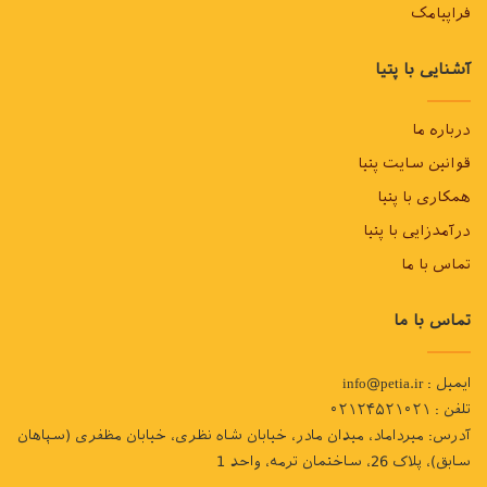
فراپیامک
دست و پنجه نرم می‌کنند. با تحقیقات انجام شده به این
نتیجه رسیدند که اسید چرب امگا 3 با کاهش فعالیت آنزیم‌ها
آشنایی با پتیا
و کاهش فعالیت‌های التهابی در درمان آرتریت بسیار مفید
خواهد بود. ماهي سالمون، ماهي ساردين از بهترين منابع
اسيد‌های چرب امگا 3 هستند.
درباره ما
قوانین سایت پتیا
همکاری با پتیا
درآمدزایی با پتیا
تماس با ما
تماس با ما
ایمیل : info@petia.ir
تلفن : ۰۲۱۲۴۵۲۱۰۲۱
اسید‌های چرب امگا 3 در رژیم خوراک گربه
آدرس: میرداماد، میدان مادر، خیابان شاه نظری، خیابان مظفری (سپاهان
سابق)، پلاک 26، ساختمان ترمه، واحد 1
سطح فسفر در رژیم غذایی گربه باید