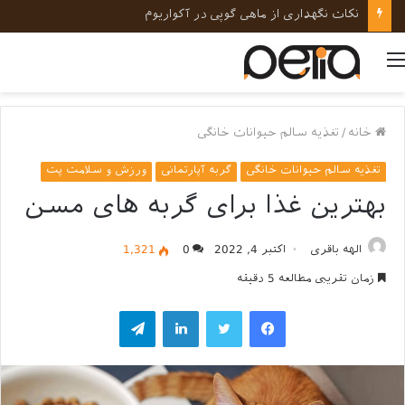
نکات نگهداری از ماهی گوپی در آکواریوم
منو
خانه
/
تغذیه سالم حیوانات خانگی
تغذیه سالم حیوانات خانگی
گربه آپارتمانی
ورزش و سلامت پت
بهترین غذا برای گربه های مسن
الهه باقری
اکتبر 4, 2022
0
1,321
زمان تقریبی مطالعه 5 دقیقه
فیسبوک
توییتر
لینکداین
تلگرام