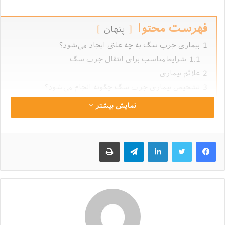
فهرست محتوا
پنهان
1
بیماری جرب سگ به چه علتی ایجاد می‌شود؟
1.1
شرایط مناسب برای انتقال جرب سگ
2
علائم بیماری
3
تشخیص بیماری جرب سگ چگونه انجام می‌شود؟
4
انواع جرب سگ را بشناسیم!
نمایش بیشتر
4.1
1. جرب سارکوپتیک (Sarcoptic Mange)
4.2
2. جرب دمودکس (Demodectic Mange)
لینکداین
تلگرام
چاپ
4.3
3.جرب گوش (Otedictic Mange)
5
درمان و پیشگیری بیماری جرب سگ
5.1
داروهای درمانی
5.2
روش‌های پیشگیری
6
درمان‌های خانگی جرب سگ
7
آیا جرب سگ واگیردار است؟