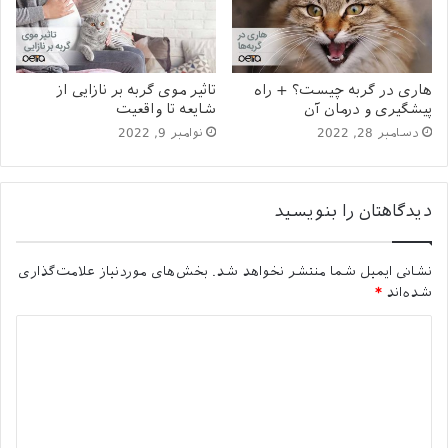
فضاهای مشترک
عدم رعایت موارد بهداشتی مرتبط با حیوانات
علائم بیماری
هاری در گربه چیست؟ + راه
تاثیر موی گربه بر نازایی از
پیشگیری و درمان آن
شایعه تا واقعیت
خارش شدید
دسامبر 28, 2022
نوامبر 9, 2022
قرمزی و التهاب پوست
بثورات و زخم‌های پوستی
دیدگاهتان را بنویسید
افت وزن و کاهش اشتهای سگ
تشخیص بیماری جرب سگ
نشانی ایمیل شما منتشر نخواهد شد.
بخش‌های موردنیاز علامت‌گذاری
شده‌اند
*
چگونه انجام می‌شود؟
د
برای تشخیص بیماری جرب سگ، دامپزشک به دنبال علائم
ی
معمولی مانند قرمزی، خارش، ترک‌ یا زخم‌های پوستی می‌گردد.
د
این مرحله اولیه تشخیص است و معمولاً با یک معاینه سطحی
گ
همراه است.