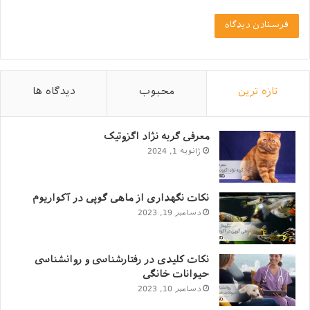
آن‌ها می‌پردازیم:
تازه ترین
محبوب
دیدگاه ها
معرفی گربه نژاد اگزوتیک
ژانویه 1, 2024
جرب سارکوپتیک
نکات نگهداری از ماهی گوپی در آکواریوم
دسامبر 19, 2023
1. جرب سارکوپتیک (Sarcoptic Mange)
جرب سارکوپتیک، از کنه‌هایی به نام “Sarcoptes scabiei var.
نکات کلیدی در رفتارشناسی و روانشناسی
canis” ناشی می‌شود. این کنه‌ها با نفوذ به لایه‌ی بالایی پوست
حیوانات خانگی
و ایجاد حفره در آن، علائمی مانند خارش شدید، قرمزی، و
دسامبر 10, 2023
زخم‌ها را ایجاد می‌کنند.