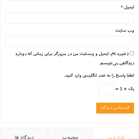
ایمیل
*
وب‌ سایت
ذخیره نام، ایمیل و وبسایت من در مرورگر برای زمانی که دوباره
دیدگاهی می‌نویسم.
بیماری پاستورلوز خرگوش
لطفا پاسخ را به عدد انگلیسی وارد کنید:
بیماری واگیردار طاعون در خرگوش
یک × 1 =
امکان مبتلا شدن طاعون در اکثر جوندگان وجود دارد،
همانطور که می‌دانید طاعون یک بیماری خطرناک است و
بیشتر از طریق کک به حیوانات انتقال پیدا می‌کند.
بیماری قابل انتقال هاری در خرگوش
تازه ترین
محبوب
دیدگاه ها