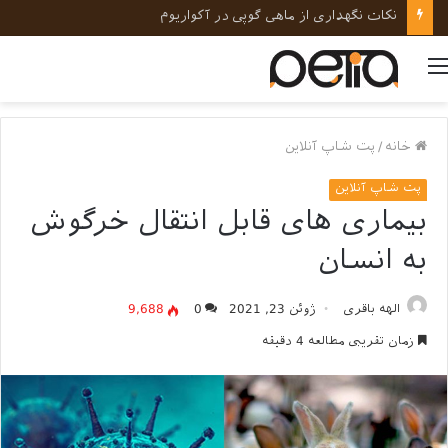
نکات نگهداری از ماهی گوپی در آکواریوم
منو
خانه
/
پت شاپ آنلاین
پت شاپ آنلاین
بیماری های قابل انتقال خرگوش
به انسان
الهه باقری
ژوئن 23, 2021
0
9,688
زمان تقریبی مطالعه 4 دقیقه