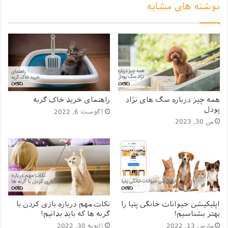
نوشته های مشابه
بیماری های قابل انتقال خرگوش به انسان
امکان دارد باعث
ایجاد مشکلات بسیار جدی‌ای بشود و بهتر است در هنگام
سرپرستی گرفتن خرگوش ابتدا آن را به دامپزشکی ببرید و از
سلامت کامل او اطمینان خاطر پیدا کنید و سپس خرگوش
خود را به خانه بیاورید.
همه چیز درباره سگ های نژاد
راهنمای خرید خاک گربه
پودل
آگوست 6, 2022
می 30, 2023
اپلیکیشن حیوانات خانگی پتیا را
نکات مهم درباره بازی کردن با
بیماری های واگیردار خرگوش
بهتر بشناسیم!
گربه ها که باید بدانیم!
مارس 13, 2022
ژانویه 30, 2022