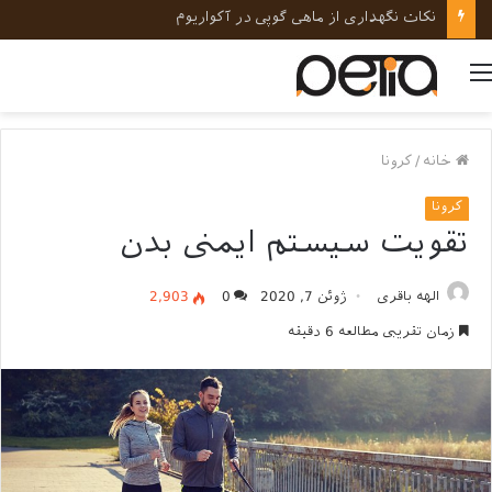
نکات نگهداری از ماهی گوپی در آکواریوم
منو
خانه
/
کرونا
کرونا
تقویت سیستم ایمنی بدن
الهه باقری
ژوئن 7, 2020
0
2,903
زمان تقریبی مطالعه 6 دقیقه