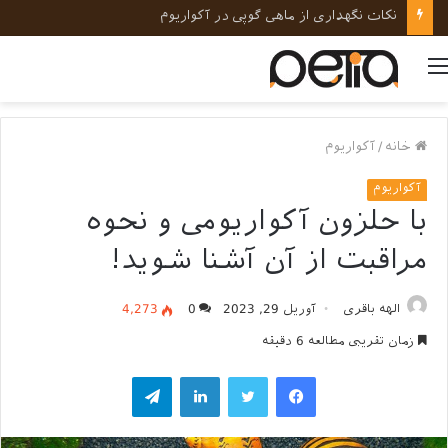
نکات نگهداری از ماهی گوپی در آکواریوم
منو
خانه
/
آکواریوم
آکواریوم
با حلزون آکواریومی و نحوه
مراقبت از آن آشنا شوید!
الهه باقری
آوریل 29, 2023
0
4,273
زمان تقریبی مطالعه 6 دقیقه
فیسبوک
توییتر
لینکداین
تلگرام