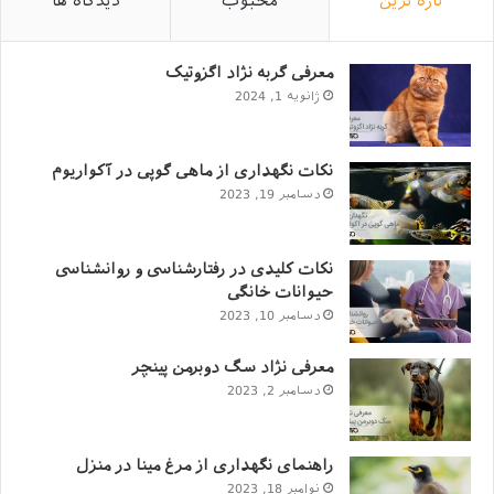
تازه ترین
محبوب
دیدگاه ها
با توجه به اینکه تمامی افراد در زمینه نگهداری و روش
واگذاری حیوانات خانگی، بی تجربه یا کم تجربه نیستند؛
معرفی گربه نژاد اگزوتیک
ژانویه 1, 2024
با هوشیار کردن فرد سرپرست در این زمینه که نگهداری از
حیوانات خانگی چه خوبی ها و بدی ها، چه سختی ها و لذت
هایی دارد، قادر هستید واگذاری رایگان بسیار خوبی را شکل
نکات نگهداری از ماهی گوپی در آکواریوم
دسامبر 19, 2023
دهید.
نکته دیگری که باید در واگذاری حیوانات خانگی خود در نظر
نکات کلیدی در رفتارشناسی و روانشناسی
بگیرید، عکسی است که در آگهی ها منتشر می‌کنید؛
حیوانات خانگی
دسامبر 10, 2023
عکس نشر یافته از حیوان واگذاری باید واضح، با کیفیت و
درشت باشد.
معرفی نژاد سگ دوبرمن پینچر
دسامبر 2, 2023
این نکته بسیار اهمیت دارد زیرا اولین نکته ای است که باعث
جلب توجه فرد متقاضی می‌شود.
راهنمای نگهداری از مرغ مینا در منزل
نوامبر 18, 2023