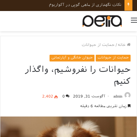
نکات نگهداری از ماهی گوپی در آکواریوم
منو
خانه
/
حمایت از حیوانات
حمایت از حیوانات
حیوان خانگی و آپارتمانی
حیوانات را نفروشیم، واگذار
کنیم
admin
آگوست 31, 2019
0
2,402
زمان تقریبی مطالعه 6 دقیقه