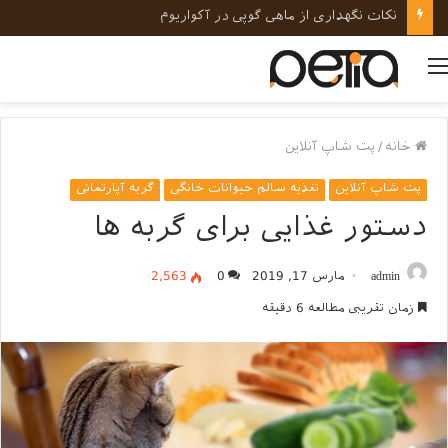
نکات نگهداری از ماهی گوپی در آکواریوم
منو
خانه
/
پت شاپ آنلاین
پت شاپ آنلاین
تغذیه سالم حیوانات خانگی
گربه آپارتمانی
دستور غذایی برای گربه ها
admin
مارس 17, 2019
0
2,563
زمان تقریبی مطالعه 6 دقیقه