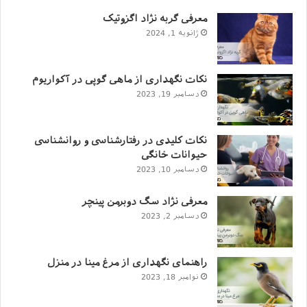
غذای صنعتی به سه دسته کلی تقسیم می‌گردد:
معرفی گربه نژاد اگزوتیک
ژانویه 1, 2024
خشک
مرطوب
نکات نگهداری از ماهی گوپی در آکواریوم
دسامبر 19, 2023
کنسرو شده
مصرف هرکدام از آنها براساس مواردی که نام خواهیم
نکات کلیدی در رفتارشناسی و روانشناسی
برد، برای او متغیر است.
حیوانات خانگی
دسامبر 10, 2023
سن
وزن
معرفی نژاد سگ دوبرمن پینچر
دسامبر 2, 2023
نژاد
سطح میزان فعالیت
راهنمای نگهداری از مرغ مینا در منزل
شرایط زندگی گربه
نوامبر 18, 2023
چند نمونه دستور غذایی برای