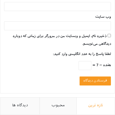
پس اگر تصمیم دارید یک دامپزشک شوید یا اطلاعات خود را
در این زمینه افزایش دهید، با ما همراه باشید.
وب‌ سایت
تعریف کلی رشته دامپزشکی
ذخیره نام، ایمیل و وبسایت من در مرورگر برای زمانی که دوباره
دامپزشکی
دانشی تجربی است که هدف اصلی آن کنترل،
دیدگاهی می‌نویسم.
پیشگیری، درمان و ریشه کنی بیماری های دامی است و در
زمینه بیماری های مشترک انسان و حیوانات و جلوگیری از
لطفا پاسخ را به عدد انگلیسی وارد کنید:
انتقال بیماری از حیوان به انسان
فعالیت می‌کند؛
هفده − 7 =
رشته دامپزشکی در گروه رشته های پزشکی حرفه ای قرار
می‌گیرد.
به سبب اینکه رشته دامپزشکی دارای گرایش های زیادی
است، امکان ادامه تحصیل برای دانشجوی دانشکده
تازه ترین
محبوب
دیدگاه ها
دامپزشکی وجود دارد به طوری که این دامپزشک آینده
می‌تواند در بسیاری از رشته ها در مرحله دکترای تخصصی