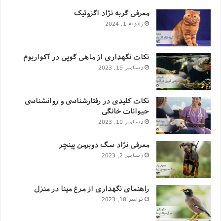
شرکت کند.
معرفی گربه نژاد اگزوتیک
ژانویه 1, 2024
جالب است بدانید رشته دامپزشکی جزو چهار رشته پرمتقاضی
علوم تجربی می‌باشد که در دو مقطع کاردانی و دکترا پذیرش
نکات نگهداری از ماهی گوپی در آکواریوم
دانشجو دارد.
دسامبر 19, 2023
فاکتورهای انتخاب و توانایی‌ های لازم در
رشته دامپزشکی
نکات کلیدی در رفتارشناسی و روانشناسی
حیوانات خانگی
علاقه به‌ زیست‌ شناسی‌
دسامبر 10, 2023
علاقه به حیوانات
معرفی نژاد سگ دوبرمن پینچر
علاقه به امور پزشکی مانند ورود به سالن کالبد شکافی،
دسامبر 2, 2023
جراحی و سر و کار داشتن با خون و…
داشتن حوصله تحصیل طولانی
راهنمای نگهداری از مرغ مینا در منزل
پشت سر گذاشتن امتحانات بعضاً دشوار
نوامبر 18, 2023
تسلط‌ به‌ زبان‌ انگلیسی‌