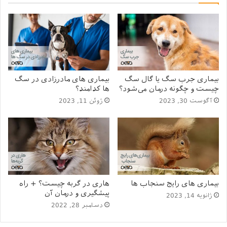
1.3
علائم وجود سنگ مثانه در حیوان چیستند؟
1.4
علل بروز سنگ مثانه در حیوانات
2
نحوه درمان و روش ‌های مقابله
2.1
رژیم های غذایی و دارو درمانی
2.2
درمان با آب یا Urohydropropulsion
2.3
خارج کردن سنگ با عمل های جراحی
بیماری جرب سگ یا گال سگ
بیماری های مادرزادی در سگ
چیست و چگونه درمان می‌شود؟
ها کدامند؟
2.4
لیزر لیپوتریپسی جهت درمان سنگ مثانه پت
آگوست 30, 2023
ژوئن 11, 2023
سنگ مثانه در سگ ها؛ نحوه
تشکیل، ابعاد، انواع و علل
سنگ مثانه که به سنگ سیستولیتیاز نیز معروف است،
بیماری های رایج سنجاب ها
هاری در گربه چیست؟ + راه
رسوبات جامد معدنی هستند که عمدتاً در مثانه پستانداران
پیشگیری و درمان آن
ژانویه 14, 2023
شهرنشین تشکیل می‌شوند!
دسامبر 28, 2022