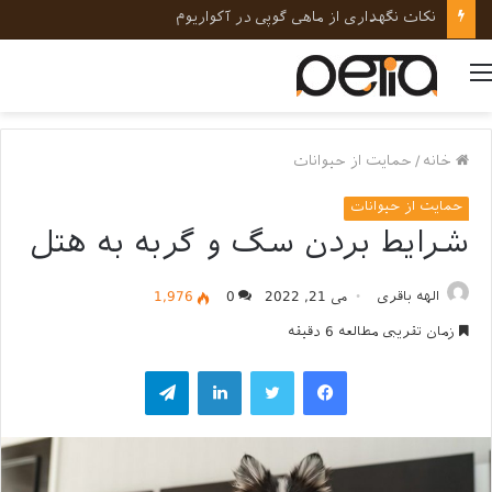
نکات نگهداری از ماهی گوپی در آکواریوم
منو
خانه
/
حمایت از حیوانات
حمایت از حیوانات
شرایط بردن سگ و گربه به هتل
الهه باقری
می 21, 2022
0
1,976
زمان تقریبی مطالعه 6 دقیقه
فیسبوک
توییتر
لینکداین
تلگرام