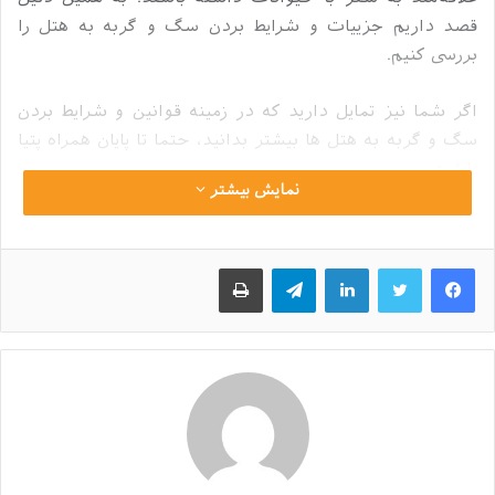
علاقه‌مند به سفر با حیوانات داشته باشند. به همین دلیل
قصد داریم جزییات و شرایط بردن سگ و گربه به هتل را
بررسی کنیم.
اگر شما نیز تمایل دارید که در زمینه قوانین و شرایط بردن
سگ و گربه به هتل ها بیشتر بدانید، حتما تا پایان همراه پتیا
باشید.
نمایش بیشتر
فهرست محتوا
پنهان
لینکداین
تلگرام
چاپ
1
سفر با حیوانات خانگی و چالش های آن!
2
آیا ورود حیوانات به هتل در ایران مجاز است؟
3
آیا ورود پت به هتل های خارجی مجاز است؟
4
آیا حیوانات اجازه ورود به اقامتگاه‌ها را دارند؟
4.1
پیشنهاد هتل‌ ها برای سفر با حیوانات خانگی چیست؟
5
محدودیت های سفر با حیوانات خانگی چیست؟
5.1
مسئولیت‌پذیری در حوزه حیوانات