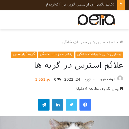
نکات نگهداری از ماهی گوپی در آکواریوم
منو
خانه
/
بیماری های حیوانات خانگی
بیماری های حیوانات خانگی
رفتار حیوانات خانگی
گربه آپارتمانی
علائم استرس در گربه ها
الهه باقری
آوریل 24, 2022
0
1,551
زمان تقریبی مطالعه 6 دقیقه
فیسبوک
توییتر
لینکداین
تلگرام