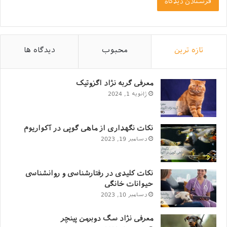
گربه است!
تازه ترین
محبوب
دیدگاه ها
معرفی گربه نژاد اگزوتیک
ژانویه 1, 2024
نکات نگهداری از ماهی گوپی در آکواریوم
دسامبر 19, 2023
تغییر محل زندگی، از علل اضطراب گربه است!
حتی ما انسان‌ها هم ممکن است با تغییر محل زندگی‌مان دچار
نکات کلیدی در رفتارشناسی و روانشناسی
استرس شده و چند روزی خواب راحت نداشته باشیم. در
حیوانات خانگی
گربه‌ها، این موضوع کمی شدیدتر است. گربه‌ها به شدت از
دسامبر 10, 2023
تغییر محل زندگی بیزارند! اگر سرپرستی گربه را به تازگی قبول
کرده‌اید، اجازده دهید تا با شرایط کنار بیاید. اگر هم قصد
معرفی نژاد سگ دوبرمن پینچر