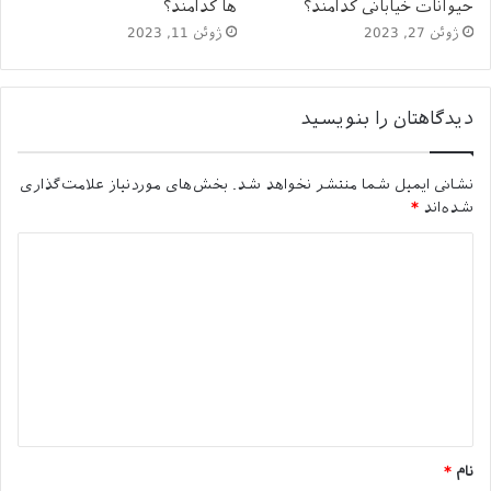
حیوانات خیابانی کدامند؟
ها کدامند؟
می‌دهد و تمرکز بیشتری به صاحب خود و خانواده های
ژوئن 27, 2023
ژوئن 11, 2023
انسانی پیدا می‌کند.
چند مورد مهم از مزایای عقیم سازی
دیدگاهتان را بنویسید
حیوانات
بروز رفتارهای غیر قابل کنترل کاهش و رفتارهای جنسی
نشانی ایمیل شما منتشر نخواهد شد.
بخش‌های موردنیاز علامت‌گذاری
بهبود می‌یابد.
شده‌اند
*
پرسه زدن و فرار حیوان به دنبال شرکای جنسی را کاهش
د
می‌دهد.
ی
سگ های نر عقیم شده حتی در کنار سگ های ماده
د
غیرعقیم نیز آرام و قرار دارند.
گ
با عقیم کردن گربه، رفتار اسپری نمودن ادرار توسط
ا
گربه های نر از بین می‌رود.
ه
خشونت و روحیه سلطه گری در حیوانات نر به خصوص
*
در سگ های نر در ارتباط با سگ های ماده فحل کاهش
نام
*
می‌یابد.