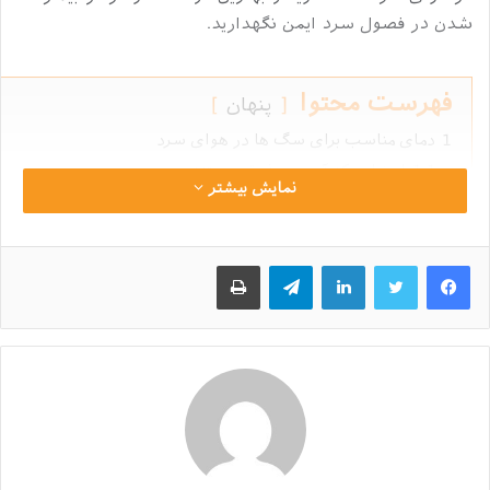
شدن در فصول سرد ایمن نگهدارید.
فهرست محتوا
پنهان
1
دمای مناسب برای سگ ها در هوای سرد
1.1
اعضایی که آسیب پذیرتر هستند
نمایش بیشتر
1.2
عواملی که باعث تفاوت در تحمل سرما در بین سگ ها می‌شو
1.3
نکته خواندنی در مورد مقاومت سگ در سرما
2
لینکداین
تلگرام
چاپ
عوامل مهم در باب مراقبت از سگ در هوای سرد
2.1
پوشش و لباس سگ
2.2
ارتباط میزان فعالیت سگ با تحمل سرما
2.3
استفاده از تغذیه مناسب برای زمستان سگ
2.3.1
جنس مناسب ظرف آب و غذای سگ
2.3.2
نکته مهم در مورد تغذیه سگ
2.4
وسایل گرمایشی برای سگ ها
2.5
لانه یا سرپناه مناسب برای سگ