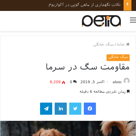
نکات نگهداری از ماهی گوپی در آکواریوم
منو
خانه
/
سگ خانگی
سگ خانگی
مقاومت سگ در سرما
admin
اکتبر 5, 2019
0
8,209
زمان تقریبی مطالعه 6 دقیقه
فیسبوک
توییتر
لینکداین
تلگرام