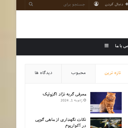
ورود
جستجو
دنبال کردن
برای
سایدبار
س با ما
تازه ترین
محبوب
دیدگاه ها
معرفی گربه نژاد اگزوتیک
ژانویه 1, 2024
نکات نگهداری از ماهی گوپی
در آکواریوم