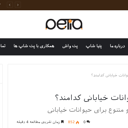
وانات خانگی
درباره ما
پتیا شاپ
پت واش
همکاری با پت شاپ ها
تما
انات خیابانی کدامند؟
نات خیابانی کدامند؟
 متنوع برای حیوانات خیابانی
0
852
زمان تقریبی مطالعه 4 دقیقه