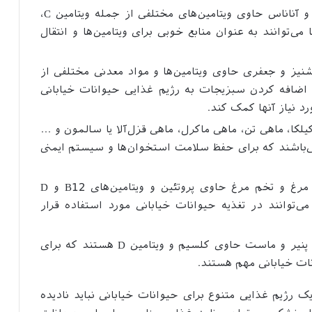
میوه‌ها: میوه‌هایی مانند پرتقال، سیب، موز و آناناس حاوی ویتامین‌های مختلفی از جمله ویتامین C،
تند. این میوه‌ها می‌توانند به عنوان منابع خوبی برای ویتامین‌ها و انتقال
یز و جعفری حاوی ویتامین‌ها و مواد معدنی مختلفی از
امین A و آهن هستند. اضافه کردن سبزیجات به رژیم غذایی حیوانات خیابانی
رد نیاز آنها کمک کند.
لکا، ماهی تن، ماهی ماکرل، ماهی قزل‌آلا یا سالمون و …
 ویتامین D و اسیدهای چرب امگا-3 می‌باشند که برای حفظ سلامت استخوان‌ها و سیستم ایمنی
گوشت و تخم مرغ: گوشت قرمز، گوشت مرغ و تخم مرغ حاوی پروتئین و ویتامین‌های B12 و D
ی‌توانند در تغذیه حیوانات خیابانی مورد استفاده قرار
محصولات لبنی: محصولات لبنی مانند شیر، پنیر و ماست حاوی کلسیم و ویتامین D هستند که برای
ت خیابانی مهم هستند.
ک رژیم غذایی متنوع برای حیوانات خیابانی نباید نادیده