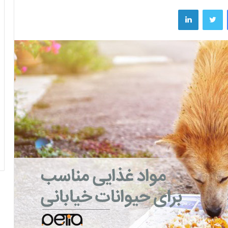
فیسبوک
توییتر
لینکداین