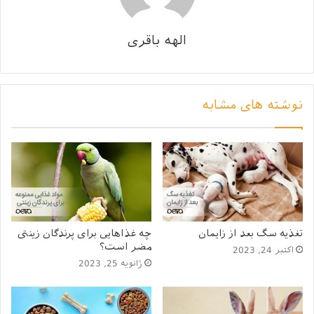
گربه های حساس، جذاب و
دوست داشتنی!
الهه باقری
هیچ‌کس منکر
نقش حیوانات در زندگی انسان‌
ها نیست، در
میان انواع حیوانات خانگی، مدت‌هاست که گربه ها جای خود
را در زندگی انسان‌ پیدا کرده‌اند! می‌توان گفت محبوبیت گربه‌
نوشته های مشابه
ها روزبه‌روز در حال افزایش است و پله به پله در حال رسیدن
به جایگاه محبوب‌ترین حیوان خانگی هستند.
دلایل متعددی وجود دارد که حس داشتن گربه را در شما
برانگیزد و شما را به سمت مراکز نگهداری گربه ها و یا پت
شاپ‌ها بکشاند! کسی چه می‌داند، شاید هم تا بحال چشمان
دلربای این کوچولوهای دوست داشتنی شما را فریب داده و
تغذیه سگ بعد از زایمان
چه غذاهایی برای پرندگان زینتی
همین الان که در حال خواندن این متن هستید، گربه‌تان روی
مضر است؟
اکتبر 24, 2023
پای شما لم داده است!
ژانویه 25, 2023
نکات بسیار زیادی در نگهداری از گربه ها وجود دارد. محل
خواب این کوچولوهای حساس باید شرایط خاصی داشته باشد