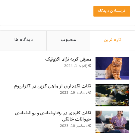
مجاز است؟
تازه ترین
محبوب
دیدگاه ها
معرفی گربه نژاد اگزوتیک
ژانویه 1, 2024
چه میوه‌ها و سبزیجاتی برای گربه ها مجاز است؟
نکات نگهداری از ماهی گوپی در آکواریوم
دسامبر 19, 2023
لیست بلندبالایی از میوه ها و سبزیجات مناسب گربه ها
وجود دارد که شما می‌توانید بسته به سلیقه خود و صد البته
میل گربه دلبندتان از میان‌ آن‌ها مواردی را انتخاب و در رژیم
نکات کلیدی در رفتارشناسی و روانشناسی
حیوانات خانگی
غذایی بگنجانید. خوب است بدانید سیستم گوارش گربه ها
دسامبر 10, 2023
برای هضم میوه و سبزیجات ساخته نشده است، از این رو،