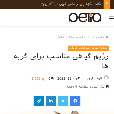
نکات نگهداری از ماهی گوپی در آکواریوم
منو
خانه
/
تغذیه سالم حیوانات خانگی
تغذیه سالم حیوانات خانگی
رژیم گیاهی مناسب برای گربه
ها
الهه باقری
ژانویه 22, 2022
0
1,065
زمان تقریبی مطالعه 6 دقیقه
فیسبوک
توییتر
لینکداین
تلگرام