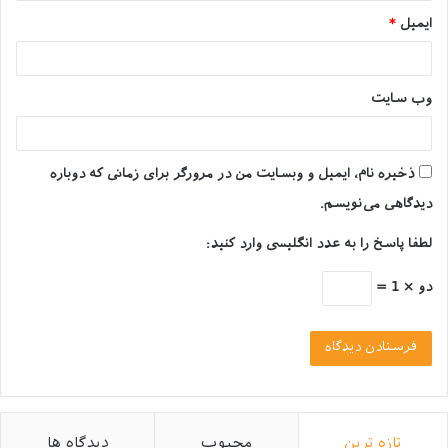
یک آکواریوم پلنت چندان پیچیده نیست؛ اما دقت در تامین
ایمیل
*
دقیق آنها ضرورت خواهد داشت. الزاماتی مانند:
حضور یک محیط کاملاً بسته و پر از آب برای آکواریوم
وب‌ سایت
پلنت؛ چرا که ماهیت گیاهان آکواریومی ماندن در اعماق
آب است.
هر گیاهی برای تداوم حیات خود باید عملیات فتوسنتز
ذخیره نام، ایمیل و وبسایت من در مرورگر برای زمانی که دوباره
را تکمیل کند. پس لازم است تا نور کافی برای گیاهان
دیدگاهی می‌نویسم.
آکواریومی خود را از طریق نصب لامپ آکواریوم تامین
لطفا پاسخ را به عدد انگلیسی وارد کنید:
کرده باشید.
در سوی دیگر حیات فتوسنتزی، حضور مقدار قابل
دو × 1 =
توجهی از منابع دی اکسید کربن می‌باشد و کربن حلال
در آب نیز توسط موجودات آبزی مانند ماهی‌ها تامین
خواهد شد. لذا گیاهان آکواریومی برای زنده ماندن نیاز
به حضور ماهی‌ها دارند.
دمای مناسب را برای رشد آکواریوم پلنت از یاد نبرید.
یک گیاه آکواریومی باید در شرایط زیست بوم طبیعی
تازه ترین
محبوب
دیدگاه ها