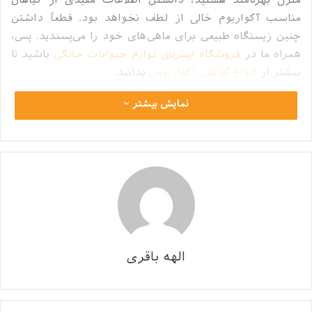
منزل بهره‌مند هستید، دانستن اطلاعات مفیدی از گیاهان
مناسب آکواریوم خالی از لطف نخواهد بود. قطعاً داشتن
چنین زیستگاه طبیعی برای ماهی‌های خود را می‌پسندید. پس،
همراه ما در
فروشگاه اینترنتی لوازم حیوانات خانگی
باشید تا
بیشتر از
انواع گیاهان آکواریومی
بدانید.
نمایش بیشتر
فهرست محتوا
پنهان
1
چرا استفاده از گیاهان مناسب آکواریوم جذاب هستند؟
2
در نگهداری از آکواریوم پلنت چه مقدماتی لازم است؟
3
آشنایی با برخی از گیاهان آکواریومی
4
روش‌های کاشت گیاه آکواریومی
4.1
· روش کاشت در گلدان‌های کوچک
4.2
· روش کاشت در آکواریوم
الهه باقری
چرا استفاده از گیاهان مناسب