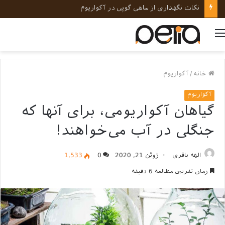
نکات نگهداری از ماهی گوپی در آکواریوم
منو
خانه
/
آکواریوم
آکواریوم
گیاهان آکواریومی، برای آنها که
جنگلی در آب می‌خواهند!
الهه باقری
ژوئن 21, 2020
0
1,533
زمان تقریبی مطالعه 6 دقیقه