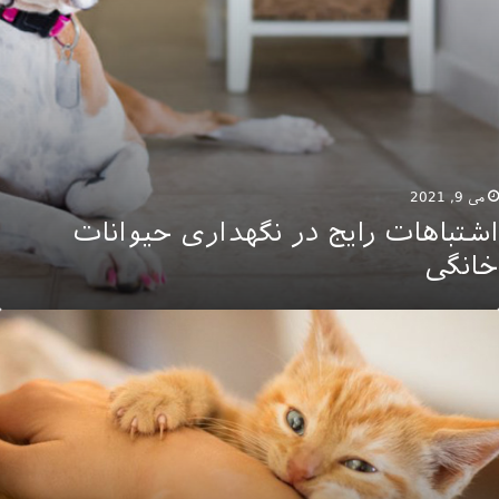
می 9, 2021
اشتباهات رایج در نگهداری حیوانات
خانگی
اکنش
های
فتاری
ربه
ها
نگام
لوغ
نسی