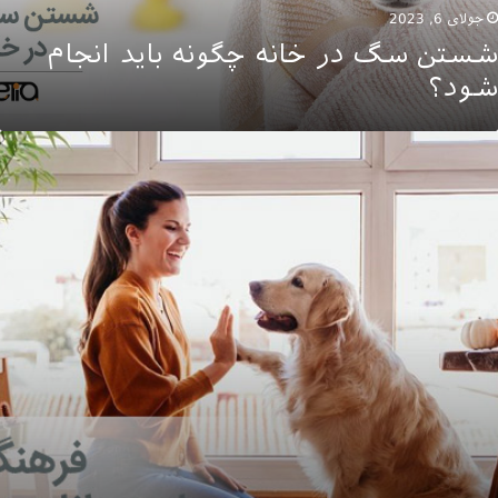
جولای 6, 2023
شستن سگ در خانه چگونه باید انجام
شود؟
رهنگ
گهداری
ز
یوانات
ر
پارتمان