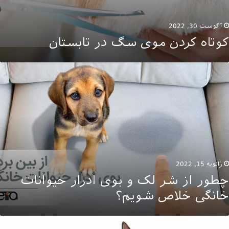
آگوست 30, 2022
کوتاه کردن موی سگ در تابستان
طور
ز
ر
ک
وی
درار
یوانات
انگی
لاص
ژانویه 15, 2022
ویم؟
چطور از شر لک و بوی ادرار حیوانات
خانگی خلاص شویم؟
نتخاب