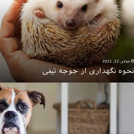
جولای 12, 2021
نحوه نگهداری از جوجه تیغی
شتباهات
ایج
ر
گهداری
یوانات
انگی