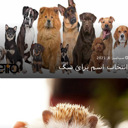
سم
رای
گ
سپتامبر 6, 2021
انتخاب اسم برای سگ
حوه
گهداری
ز
وجه
یغی