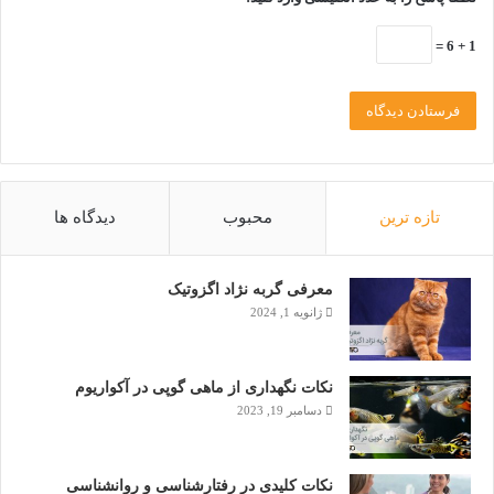
برای اسباب بازی ‌های مورد علاقه حیوان خانگی خود اسم گذاشته و
1 + 6 =
با صدا کردن نام اسباب بازی از او بخواهید تا آن را برای شما بیاورد.
در هنگام بازی در صورتی که سگ شما بازی را به درستی انجام داد،
می‌توانید با
پتی فود
او را تشویق نمایید.
خرید اسباب بازی مناسب و
لوازم حیوانات خانگی
و حتی غذای
تازه ترین
محبوب
دیدگاه ها
حیوان با استفاده از اپلیکیشن پتیا بسیار ساده و لذت بخش خواهد
بود.
معرفی گربه نژاد اگزوتیک
این
فروشگاه پت شاپ
در حقیقت
فروشگاه اینترنتی حیوانات خانگی
ژانویه 1, 2024
بوده و امکان خریداری از تمامی
پت شاپ‌
ها را برای شما فراهم
آورده است.
نکات نگهداری از ماهی گوپی در آکواریوم
دسامبر 19, 2023
آموزش دستشویی به سگ توله
کاربرد تشویقی سگ
نکات کلیدی در رفتارشناسی و روانشناسی
نژادهای سگ
هزینه نگهداری سگ