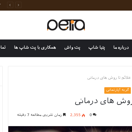
وانات خانگی
درباره ما
پتیا شاپ
پت واش
همکاری با پت شاپ ها
تما
ز علائم تا روش های درمانی
گربه آپارتمانی
 روش های درمانی
0
2,355
زمان تقریبی مطالعه 7 دقیقه