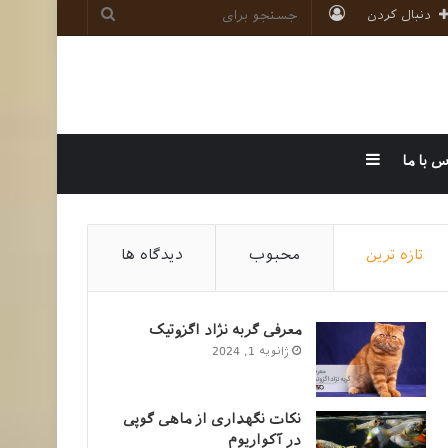
ورود
جستجو
دنبال کردن
برای
سایدبار
س با ما
تازه ترین
محبوب
دیدگاه ها
معرفی گربه نژاد اگزوتیک
ژانویه 1, 2024
نکات نگهداری از ماهی گوپی
در آکواریوم