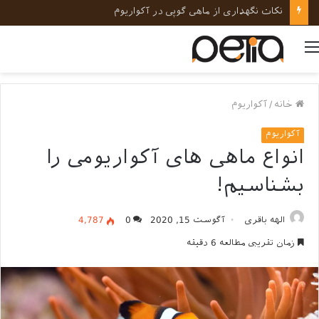
نکات نگهداری از ماهی گوپی در آکواریوم
منو
خانه
/
آکواریوم
آکواریوم
انواع ماهی های آکواریومی را
بشناسیم!
الهه باقری
آگوست 15, 2020
0
4,787
زمان تقریبی مطالعه 6 دقیقه