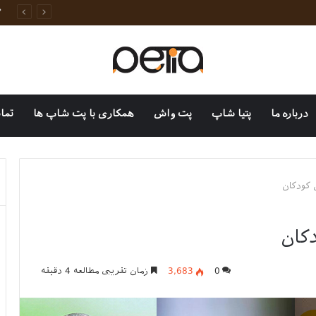
وانات خانگی
درباره ما
پتیا شاپ
پت واش
همکاری با پت شاپ ها
تما
 کودکان
کان
0
3,683
زمان تقریبی مطالعه 4 دقیقه