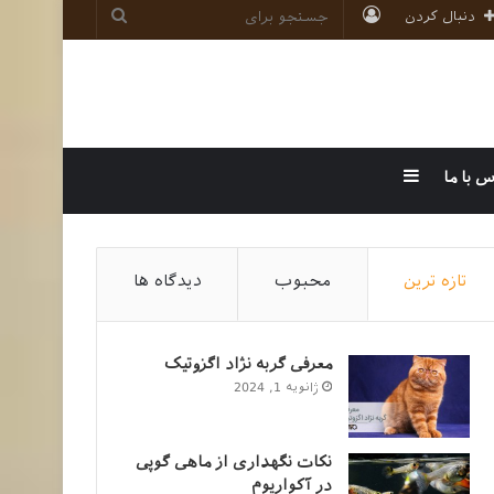
ورود
جستجو
دنبال کردن
برای
سایدبار
س با ما
تازه ترین
محبوب
دیدگاه ها
معرفی گربه نژاد اگزوتیک
ژانویه 1, 2024
نکات نگهداری از ماهی گوپی
در آکواریوم