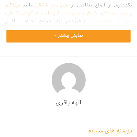
نگهداری از انواع متفاوتی از
حیوانات خانگی
مانند
پرندگان
زینتی
،
جوندگان خانگی
،
حیوانات آپارتمانی
،
خرگوش خانگی
،
حیوانات خانگی جیبی
و غیره در میان جوامع مختلف با اقبال
بسیار زیادی همراه بوده است.
نمایش بیشتر
اما
فروش حیوانات خاص
، حیوانات خانگی عجیب، حیوانات
خانگی مینیاتوری یا هر نام دیگری که بر
تجارت غیرقانونی
حیوانات
گذاشته می‌شود، به نوعی زیبا جلوه دادن خطراتی
است که برای طبیعت ایجاد می‌کنیم.
فهرست محتوا
پنهان
1
فروش حیوانات خاص
الهه باقری
2
انتشار بی مسئولیتی
3
فرار مکرر پت
4
انتقال بیماری
نوشته های مشابه
5
چه کاری می‌توانیم انجام دهیم؟