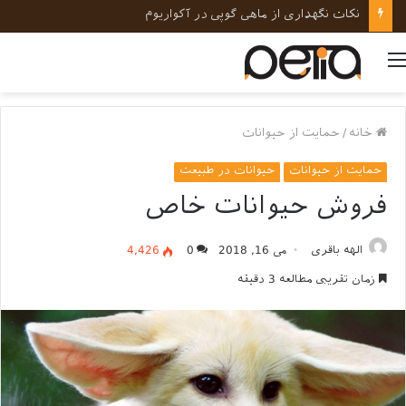
نکات نگهداری از ماهی گوپی در آکواریوم
منو
خانه
/
حمایت از حیوانات
حمایت از حیوانات
حیوانات در طبیعت
فروش حیوانات خاص
الهه باقری
می 16, 2018
0
4,426
زمان تقریبی مطالعه 3 دقیقه