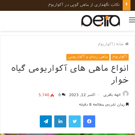
نکات نگهداری از ماهی گوپی در آکواریوم
منو
خانه
/
آکواریوم
آکواریوم
ماهی زینتی و آکواریومی
انواع ماهی های آکواریومی گیاه
خوار
الهه باقری
اکتبر 12, 2023
0
5,740
زمان تقریبی مطالعه 8 دقیقه
فیسبوک
توییتر
لینکداین
تلگرام