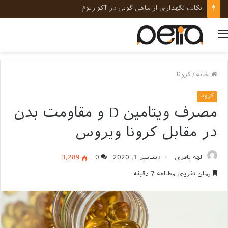
نکات نگهداری از ماهی گوپی در آکواریوم
منو
خانه
/
کرونا
کرونا
مصرف ویتامین D و مقاومت بدن
در مقابل کرونا ویروس
الهه باقری
دسامبر 1, 2020
0
3,289
زمان تقریبی مطالعه 7 دقیقه