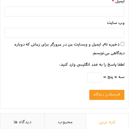
ابتلا به این بیماری‌ها را کاهش داد. برای خرید موادغذایی
ایمیل
*
مورد نیاز و مکمل‌های تغذیه حیوانات، می‌توانید با مراجعه به
فروشگاه اینترنتی لوازم حیوانات خانگی
، محصولات باکیفیت و
متنوع تهیه فرمایید.
وب‌ سایت
منابع ویتامین D چیست؟
ذخیره نام، ایمیل و وبسایت من در مرورگر برای زمانی که دوباره
ویتامین D به دو شکل در دسترس است. دسته‌ی اول ویتامین
دیدگاهی می‌نویسم.
D2 یا ارگو کلسیفرول و دسته‌ی دوم ویتامین D3 یا کلسیفرول
لطفا پاسخ را به عدد انگلیسی وارد کنید:
می‌باشد.
سه × پنج =
ویتامین D2 به طور طبیعی در گیاهان و قارچ‌ها موجود است و
عمر کمی دارد. ویتامین D3 محصولی حیوانی است.
این ویتامین در مقایسه با ویتامین D2 عمر بالاتری دارد و مدت
طولانی‌تری در بدن می‌ماند. تامین ویتامین D مورد نیاز بدن از
چند طریق می‌تواند صورت گیرد.
تازه ترین
محبوب
دیدگاه ها