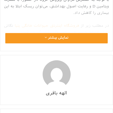
با توجه به گسترش فراوان ویروس کرونا در کشور، با مصرف
ویتامین D و رعایت اصول بهداشتی، می‌توان ریسک ابتلا به این
بیماری را کاهش داد.
در مطلب زیر از
فروشگاه اینترنتی حیوانات خانگی پتیا
نکاتی
را در ارتباط با مصرف ویتامینD ، نقش آن در تقویت سیستم
نمایش بیشتر
ایمنی و ارتباط آن با کرونا ویروس عنوان خواهیم کرد.
فهرست محتوا
پنهان
1
ویتامین D چیست و چه وظایفی در بدن دارد؟
1.1
منابع ویتامین D چیست؟
1.1.1
نور خورشید
1.1.2
رژیم غذایی
الهه باقری
1.1.3
مکمل‌های غذایی
2
ویتامین D چه تاثیری در مقابله با ویروس کرونا دارد؟
2.1
چه عواملی خطر کمبود ویتامین D در بدن را افزایش می‌دهد؟