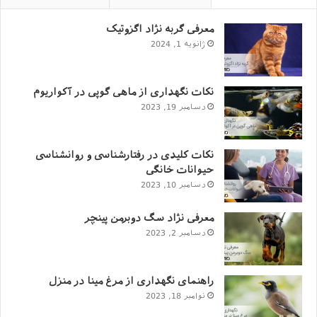
معرفی گربه نژاد اگزوتیک
ژانویه 1, 2024
نکات نگهداری از ماهی گوپی در آکواریوم
دسامبر 19, 2023
نکات کلیدی در رفتارشناسی و روانشناسی
حیوانات خانگی
دسامبر 10, 2023
نور خورشید
معرفی نژاد سگ دوبرمن پینچر
نور خورشید یکی از منابع اصلی دریافت ویتامین D می‌باشد.
دسامبر 2, 2023
اکثر افراد، بیشتر میزان ویتامین D مورد نظر خود را از طریق
قرار گرفتن در معرض نور خورشید تامین می‌کنند.
راهنمای نگهداری از مرغ مینا در منزل
هنگامی که اشعه‌ی ماورابنفش خورشید به پوست می‌تابد و
نوامبر 18, 2023
پوست بدون محافظ این اشعه را جذب می‎‌کند، ویتامین D به