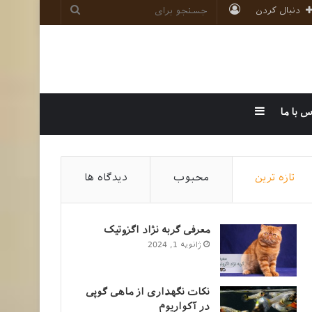
ورود
جستجو
دنبال کردن
برای
سایدبار
س با ما
تازه ترین
محبوب
دیدگاه ها
معرفی گربه نژاد اگزوتیک
ژانویه 1, 2024
نکات نگهداری از ماهی گوپی
در آکواریوم