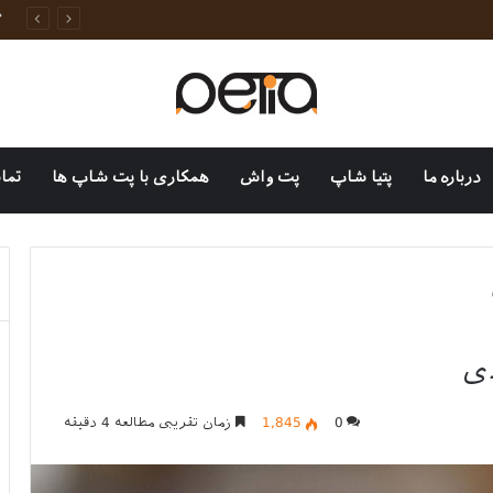
وانات خانگی
درباره ما
پتیا شاپ
پت واش
همکاری با پت شاپ ها
تما
ی
0
1,845
زمان تقریبی مطالعه 4 دقیقه