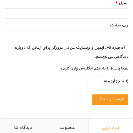
ایمیل
*
دید که هر یک از آن‌ها چه شکل و شمایلی داشته، وزن و
ابعادشان چقدر است و تا چه حد نیازمند مراقبت هستند.
وب‌ سایت
با یکی از محبوبیت‌ترین انواع خرگوش خانگی به نام مینی
رکس شروع خواهیم کرد.
ذخیره نام، ایمیل و وبسایت من در مرورگر برای زمانی که دوباره
خرگوش مینی رکس
Mini Rex
دیدگاهی می‌نویسم.
لطفا پاسخ را به عدد انگلیسی وارد کنید:
6 + چهارده =
خاستگاه این نژاد خرگوش خانگی به کشور فرانسه و سال
تازه ترین
محبوب
دیدگاه ها