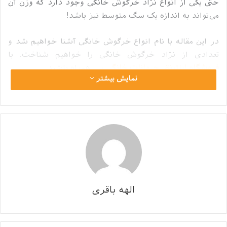
حتی یکی از انواع نژاد خرگوش خانگی وجود دارد که وزن آن
می‌تواند به اندازه یک سگ متوسط نیز باشد!
در این مقاله با نام انواع خرگوش خانگی آشنا خواهیم شد و
تعدادی از نژاد خرگوش خانگی را خواهیم شناخت. با
فروشگاه اینترنتی حیوانات خانگی
پتیا
همراه باشید.
نمایش بیشتر
فهرست محتوا
پنهان
1
اهمیت شناخت نژاد خرگوش خانگی پیش از تصمیم‌گیری
2
انواع خرگوش خانگی را بشناسیم!
2.1
خرگوش مینی رکس Mini Rex
2.2
خرگوش لوپ هلندی Holland Lop
2.3
خرگوش آلمانی Dutch
الهه باقری
2.4
خرگوش هوتوت کوتوله Dwarf Hotot
2.5
خرگوش مینی لوپ Mini Lop
2.6
خرگوش مینی ساتین Mini Satin