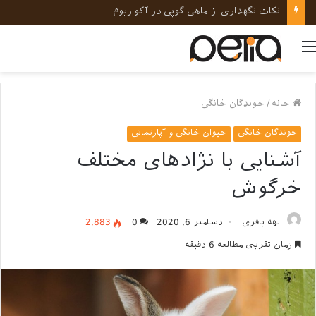
نکات نگهداری از ماهی گوپی در آکواریوم
منو
خانه
/
جوندگان خانگی
جوندگان خانگی
حیوان خانگی و آپارتمانی
آشنایی با نژادهای مختلف
خرگوش
الهه باقری
دسامبر 6, 2020
0
2,883
زمان تقریبی مطالعه 6 دقیقه