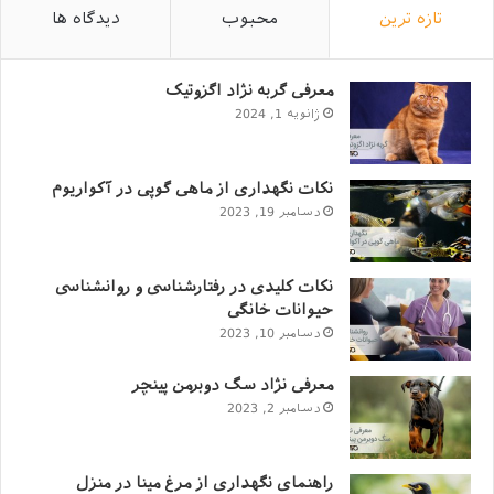
تازه ترین
محبوب
دیدگاه ها
کوون چیست؟
نژاد گربه مین کوون، بسیار بزرگ‌تر از سایر گربه‌ها است. از
معرفی گربه نژاد اگزوتیک
مهم‌ترین ویژگی ظاهری که افراد مختلف با آن مواجه می‌کنند،
ژانویه 1, 2024
سایز درشت گربه مین کوون است.
نکات نگهداری از ماهی گوپی در آکواریوم
گربه نژاد مین کوون رکورددار بزرگ‌ترین سایز گربه در کتاب
دسامبر 19, 2023
گینس است.
نکات کلیدی در رفتارشناسی و روانشناسی
حیوانات خانگی
دسامبر 10, 2023
معرفی نژاد سگ دوبرمن پینچر
دسامبر 2, 2023
راهنمای نگهداری از مرغ مینا در منزل