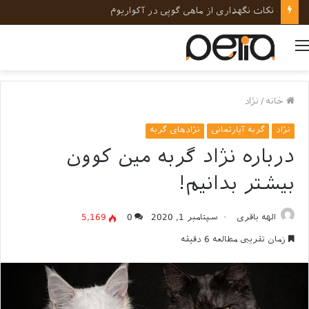
نکات نگهداری از ماهی گوپی در آکواریوم
منو
خانه
/
نژاد
نژاد
گربه آپارتمانی
نژادهای گربه
درباره نژاد گربه مین کوون
بیشتر بدانیم!
الهه باقری
سپتامبر 1, 2020
0
5,169
زمان تقریبی مطالعه 6 دقیقه