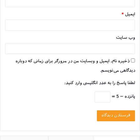
کجاست؟
ایمیل
*
یکی از سرگرم کننده‌ترین موضوعات برای علاقه‌مندان به
حیوانات، درک تاریخچه و پیشینه پیدایش نژادهای مختلف
است.
وب‌ سایت
در خصوص اصالت گربه مین کوون، نظریه‌های مختلفی وجود
دارد؛ یکی از قوی‌ترین نظریه‌ها، گربه نژاد مین کوون را نژادی
ذخیره نام، ایمیل و وبسایت من در مرورگر برای زمانی که دوباره
طبیعی در شمال آمریکا معرفی می‌کند.
دیدگاهی می‌نویسم.
به عقیده عده زیادی، مین کوون ها حاصل از جفتگیری یک
لطفا پاسخ را به عدد انگلیسی وارد کنید:
گربه محلی با یک گربه خارجی مو بلند است.
پانزده − 5 =
دم پر پشت و دراز این نژاد، محبوبیت این نژاد را بیش از
پیش کرده است. جالب است بدانید که دم گربه مین کوون به
اندازه کل بدن او است.
مشخصات فیزیکی گربه نژاد مین