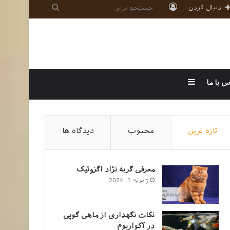
ورود
جستجو
دنبال کردن
برای
سایدبار
س با ما
تازه ترین
محبوب
دیدگاه ها
معرفی گربه نژاد اگزوتیک
ژانویه 1, 2024
نکات نگهداری از ماهی گوپی
در آکواریوم