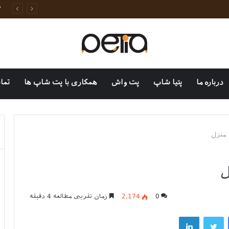
وانات خانگی
درباره ما
پتیا شاپ
پت واش
همکاری با پت شاپ ها
تما
 منزل
ل
0
2,174
زمان تقریبی مطالعه 4 دقیقه
فیسبوک
توییتر
لینکداین