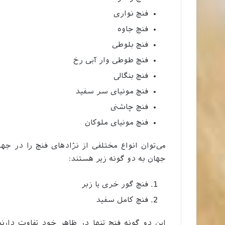
فنچ نواری
فنچ جاوه
فنچ بلوطی
فنچ طوطی وار آبی رخ
فنچ بنگالی
فنچ مونیای سر سفید
فنچ چاشنی
فنچ مونیای ملوکان
می‌توان انواع مختلفی از نژادهای فنچ را در جه
جهان به دو گونه زیر هستند:
فنچ گور خری یا زبر
فنچ کامل سفید
این دو گونه فنچ تنها در ظاهر خود تفاوت دارند