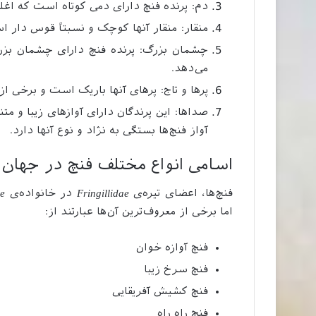
دم: پرنده فنچ دارای دمی کوتاه است که اغل
منقار: منقار آنها کوچک و نسبتاً قوس دار 
چشمان بزرگ: پرنده فنچ دارای چشمان بزرگ
می‌دهد.
پرها و تاج: پرهای آنها باریک است و برخی از 
صداها: این پرندگان دارای آوازهای زیبا و م
آواز فنچ‌ها بستگی به نژاد و نوع آنها دارد.
اسامی انواع مختلف فنچ در جهان
فنچ‌ها، اعضای تیره‌ی
Fringillidae
در خانواده‌ی
ae
اما برخی از معروف‌ترین آن‌ها عبارتند از:
فنچ آوازه خوان
فنچ سرخ زیبا
فنچ کشیش آفریقایی
فنچ راه راه