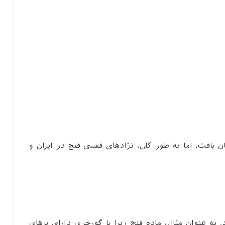
ان یافت، اما به طور کلی، نژادهای قفسی فنچ در ایران و
. به عنوان مثال، ماده فنچ زبرا یا گورخری دارای پرهای