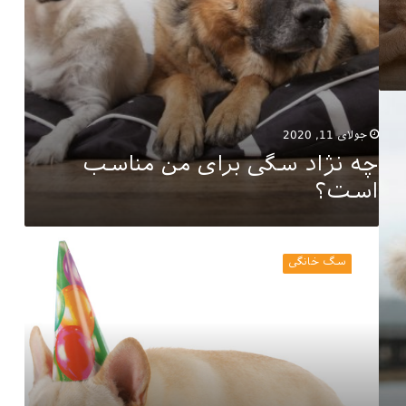
جولای 11, 2020
چه نژاد سگی برای من مناسب
است؟
آیا
می‌دانید
سگ خانگی
عمر
سگ
چقدر
است؟