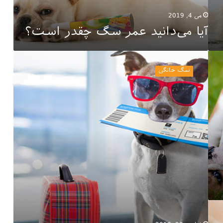
می 4, 2019
آیا می‌دانید عمر سگ چقدر است؟
شرایط
بردن
سگ خانگی
سگ
به
خارج
از
کشور