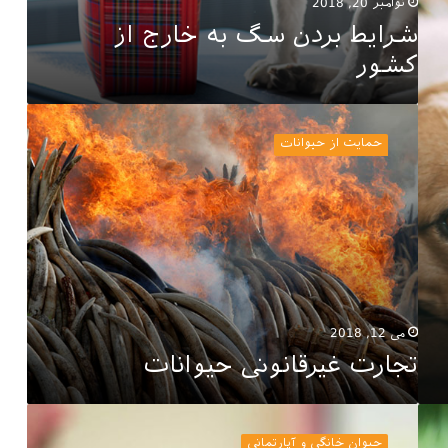
نوامبر 20, 2018
شرایط بردن سگ به خارج از
کشور
تجارت
غیرقانونی
حمایت از حیوانات
حیوانات
می 12, 2018
تجارت غیرقانونی حیوانات
فواید
نگهداری
حیوان خانگی و آپارتمانی