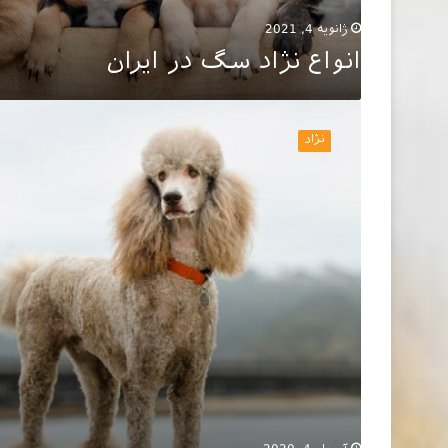
ژانویه 4, 2021
انواع نژاد سگ در ایران
بیماری
های
نژاد
شایع
در
سگ
های
نژاد
پودل