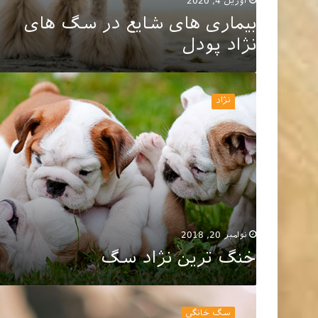
آوریل 4, 2020
بیماری های شایع در سگ های
نژاد پودل
خنگ
ترین
نژاد
نژاد
سگ
نوامبر 20, 2018
خنگ ترین نژاد سگ
نگهداری
سگ
سگ خانگی