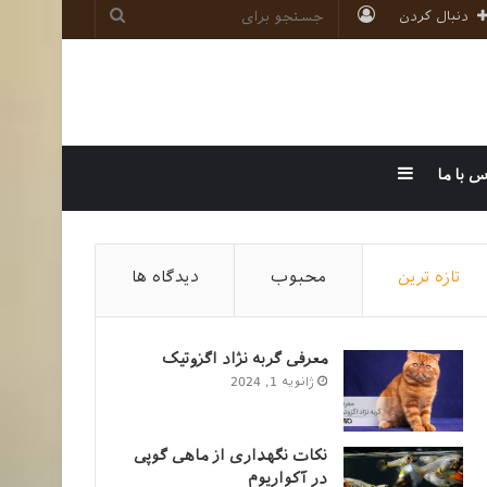
ورود
جستجو
دنبال کردن
برای
سایدبار
س با ما
تازه ترین
محبوب
دیدگاه ها
معرفی گربه نژاد اگزوتیک
ژانویه 1, 2024
نکات نگهداری از ماهی گوپی
در آکواریوم