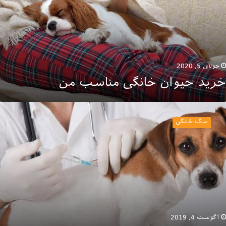
جولای 5, 2020
خرید حیوان خانگی مناسب من
همیت
اکسیناسیون
سگ خانگی
ر
گ
ا
آگوست 4, 2019