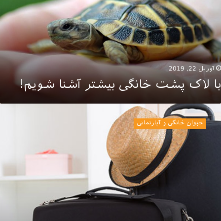
یشتر
شنا
ویم!
آوریل 22, 2019
با لاک پشت خانگی بیشتر آشنا شویم!
زینه
مل
حیوان خانگی و آپارتمانی
یوانات
ا
واپیما