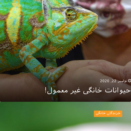
نوامبر 22, 2020
حیوانات خانگی غیر معمول!
نواع
اک
خزندگان خانگی
شت
ا
ا