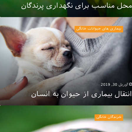
محل مناسب برای نگهداری پرندگان
نتقال
یماری
بیماری های حیوانات خانگی
ز
یوان
ه
نسان
آوریل 30, 2019
انتقال بیماری از حیوان به انسان
ا
اک
خزندگان خانگی
شت
انگی