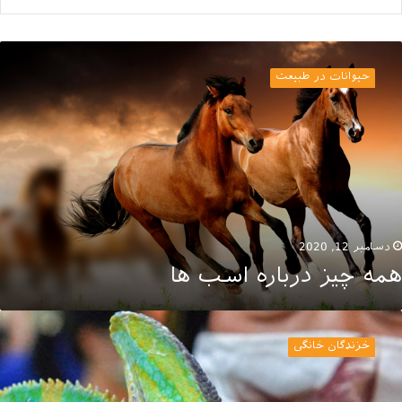
مه
یز
حیوانات در طبیعت
رباره
سب
ا
دسامبر 12, 2020
همه چیز درباره اسب ها
یوانات
انگی
خزندگان خانگی
یر
عمول!