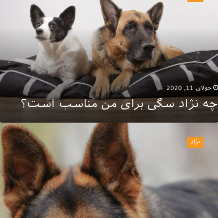
گی
رای
ن
ناسب
ست؟
جولای 11, 2020
چه نژاد سگی برای من مناسب است؟
رباره
ژاد
نژاد
گ
رمن
پرد
یشتر
دانید!