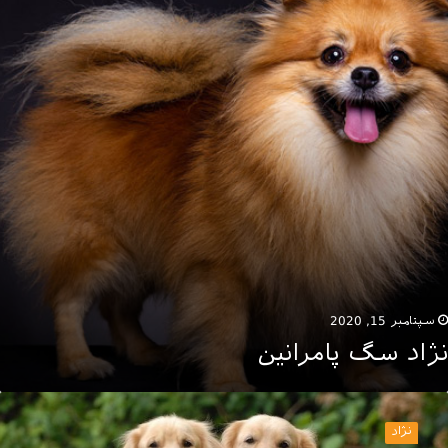
سپتامبر 15, 2020
نژاد سگ پامرانین
عرفی
لدن
نژاد
تریور