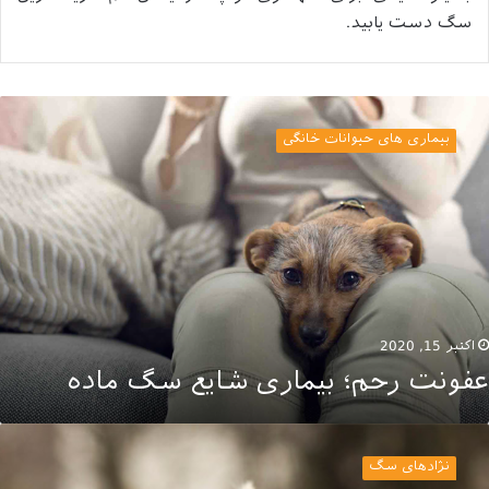
سگ دست‌ یابید.
فونت
حم؛
بیماری های حیوانات خانگی
یماری
ایع
گ
اده
اکتبر 15, 2020
عفونت رحم؛ بیماری شایع سگ ماده
ز
ژاد
نژادهای سگ
گ