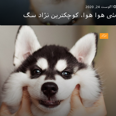
آگوست 24, 2020
شی هوا هوا، کوچکترین نژاد سگ
یبرین
اسکی
نژاد
ا
یشتر
شناسیم!