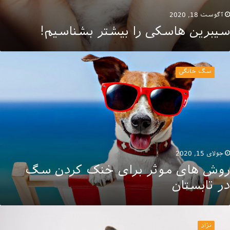
آگوست 18, 2020
سیبرین هاسکی را بیشتر بشناسیم!
وش
ای
سگ خانگی
وثر
رای
نک
ردن
گ
ر
ابستان
جولای 15, 2020
روش های موثر برای خنک کردن سگ
در تابستان
ه
ژاد
نژاد