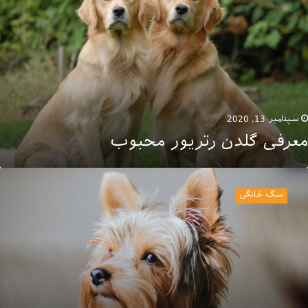
حبوب
سپتامبر 13, 2020
معرفی گلدن رتریور محبوب
شنایی
ا
سگ خانگی
گ
ای
ریر