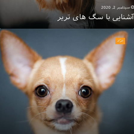
سپتامبر 2, 2020
آشنایی با سگ های تریر
ی
وا
نژاد
وا،
وچکترین
ژاد
گ