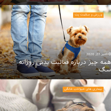
مه
یز
ورزش و سلامت پت
رباره‌
عالیت
دنی
وزانه
گ
اکتبر 27, 2020
همه چیز درباره‌ فعالیت بدنی روزانه
سگ
فونت
حم؛
بیماری های حیوانات خانگی
یماری
ایع
گ
اده