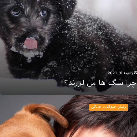
ژانویه 6, 2021
چرا سگ ها می لرزند؟
کاتی
ه
رفتار حیوانات خانگی
رباره
ابستگی
گ
ه
احبش