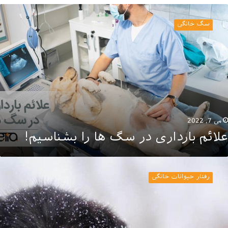
لائم
ارداری
سگ خانگی
ر
گ
ا
ا
شناسیم!
می 7, 2022
علائم بارداری در سگ ها را بشناسیم!
را
گ
رفتار حیوانات خانگی
ا
ی
رزند؟