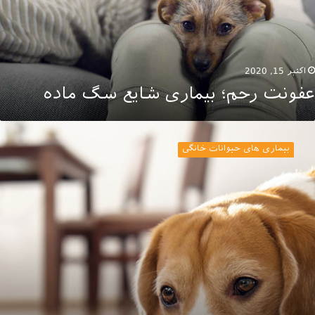
اکتبر 15, 2020
عفونت رحم؛ بیماری شایع سگ ماده
قش
غذیه
بیماری های حیوانات خانگی
ر
رمان
نگ
ای
دراری
گ
ربه