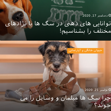
ژادهای
ختلف
ا
دسامبر 17, 2020
شناسیم!
توانایی های ذهنی در سگ ها با نژادهای
مختلف را بشناسیم!
را
گ
حیوان خانگی و آپارتمانی
ا
بلمان
سایل
ا
ی
وند؟
نوامبر 21, 2020
چرا سگ ها مبلمان و وسایل را می
جوند؟