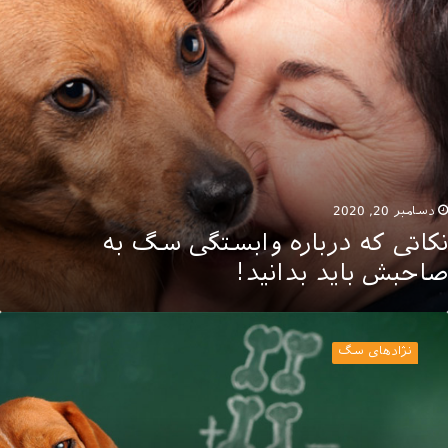
اید
دانید!
دسامبر 20, 2020
نکاتی که درباره وابستگی سگ به
صاحبش باید بدانید!
وانایی
ای
نژادهای سگ
هنی
ر
گ
ا
ا